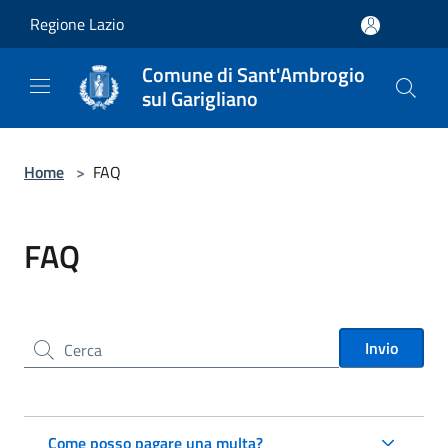
Salta al contenuto principale
Regione Lazio
Comune di Sant'Ambrogio
sul Garigliano
Home
>
FAQ
FAQ
Cerca nel sito
Invio
Come posso pagare una multa?