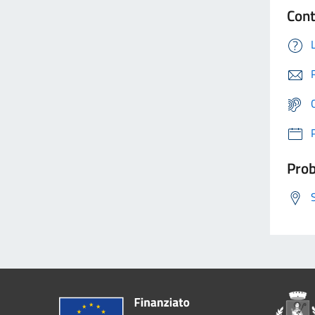
Cont
Prob