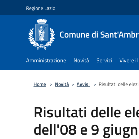
Salta al contenuto principale
Regione Lazio
Comune di Sant'Ambro
Amministrazione
Novità
Servizi
Vivere 
Home
>
Novità
>
Avvisi
>
Risultati delle ele
Risultati delle e
dell'08 e 9 giug